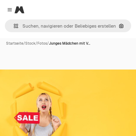
Magnific
Close menu
Nach B
Startseite
/
Stock
/
Fotos
/
Junges Mädchen mit V…