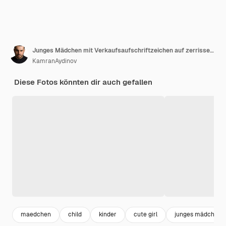
Junges Mädchen mit Verkaufsaufschriftzeichen auf zerrissenem gelbem Papierhintergrund Innengesichtsbehandlung
KamranAydinov
Diese Fotos könnten dir auch gefallen
maedchen
child
kinder
cute girl
junges mädchen