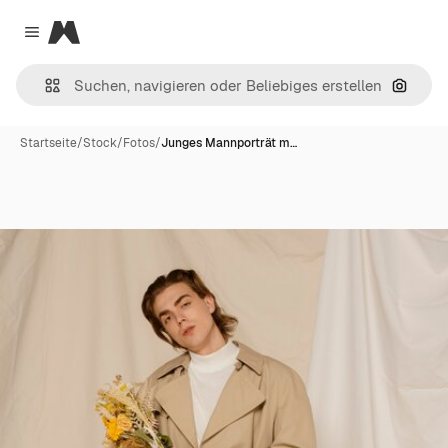
Magnific
Close menu
Nach B
Startseite
/
Stock
/
Fotos
/
Junges Mannporträt m…