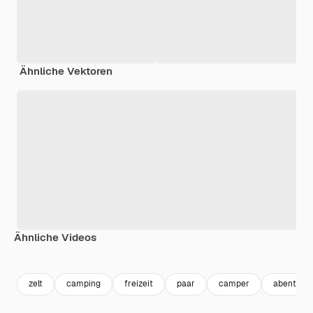
Ähnliche Vektoren
Ähnliche Videos
Premium
Premium
Premium
Premium
zelt
camping
freizeit
paar
camper
abenteue