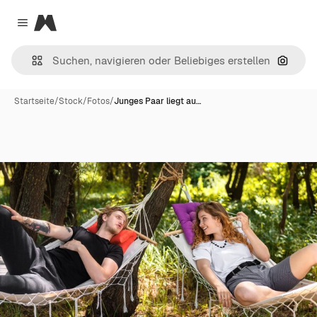
Magnific
Close menu
Nach B
Startseite
/
Stock
/
Fotos
/
Junges Paar liegt au…