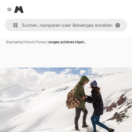
Magnific
Close menu
Nach B
Startseite
/
Stock
/
Fotos
/
Junges schönes Hipst…