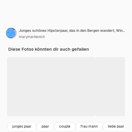
Junges schönes Hipsterpaar, das in den Bergen wandert, Winterferienreisen, Mannfrau in der Liebe
marymarkevich
Diese Fotos könnten dir auch gefallen
junges paar
paar
couple
frau mann
liebe paar