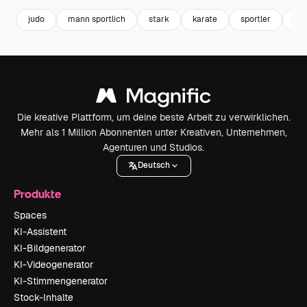
judo
mann sportlich
stark
karate
sportler
ka
Die kreative Plattform, um deine beste Arbeit zu verwirklichen.
Mehr als 1 Million Abonnenten unter Kreativen, Unternehmen,
Agenturen und Studios.
Deutsch
Produkte
Spaces
KI-Assistent
KI-Bildgenerator
KI-Videogenerator
KI-Stimmengenerator
Stock-Inhalte