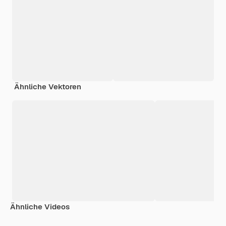
Ähnliche Vektoren
Ähnliche Videos
Premium
Premium
Premium
Premium