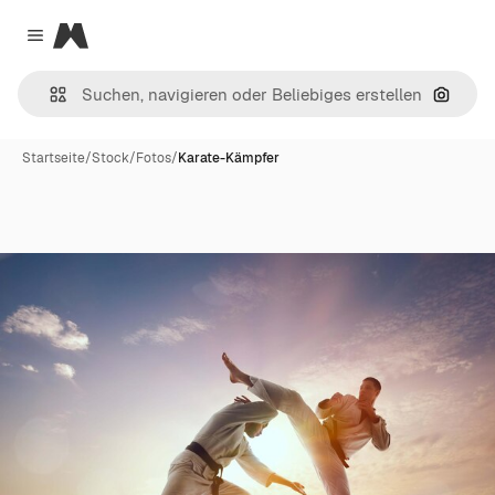
Magnific
Close menu
Nach B
Startseite
/
Stock
/
Fotos
/
Karate-Kämpfer