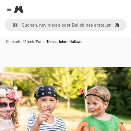
Magnific
Close menu
Nach B
Startseite
/
Stock
/
Fotos
/
Kinder feiern Hallow…