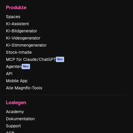
Produkte
Spaces
KI-Assistent
KI-Bildgenerator
KI-Videogenerator
KI-Stimmengenerator
Stock-Inhalte
MCP für Claude/ChatGPT
Neu
Agenten
Neu
API
Mobile App
Alle Magnific-Tools
Loslegen
Academy
Dokumentation
Support
AGB