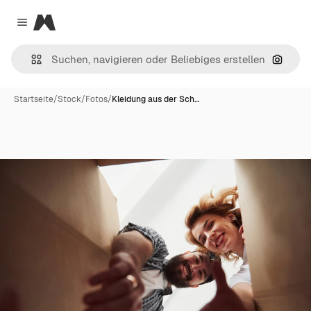
Magnific
Close menu
Nach B
Startseite
/
Stock
/
Fotos
/
Kleidung aus der Sch…