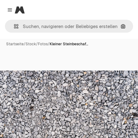
Magnific
Close menu
Nach B
Startseite
/
Stock
/
Fotos
/
Kleiner Steinbeschaf…