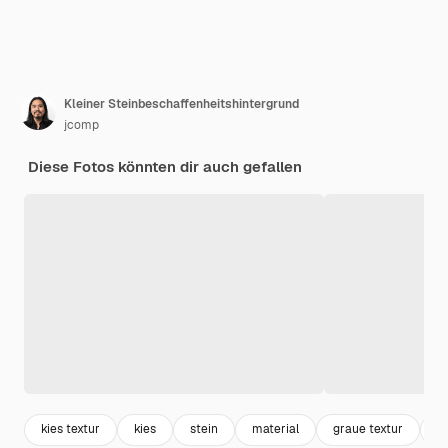
Kleiner Steinbeschaffenheitshintergrund
jcomp
Diese Fotos könnten dir auch gefallen
kies textur
kies
stein
material
graue textur
r