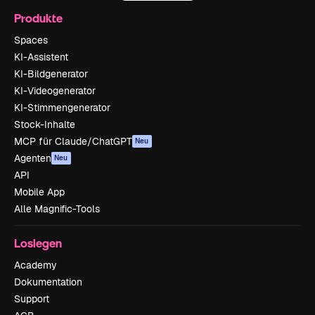
Produkte
Spaces
KI-Assistent
KI-Bildgenerator
KI-Videogenerator
KI-Stimmengenerator
Stock-Inhalte
MCP für Claude/ChatGPT
Neu
Agenten
Neu
API
Mobile App
Alle Magnific-Tools
Loslegen
Academy
Dokumentation
Support