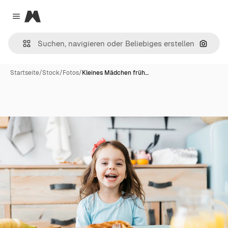
Magnific
Close menu
Nach B
Startseite
/
Stock
/
Fotos
/
Kleines Mädchen früh…