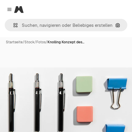
Magnific
Close menu
Nach B
Startseite
/
Stock
/
Fotos
/
Knolling Konzept des…