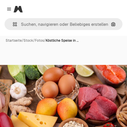
Magnific
Close menu
Nach B
Startseite
/
Stock
/
Fotos
/
Köstliche Speise in …