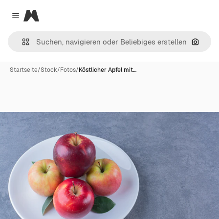
Magnific
Close menu
Nach B
Startseite
/
Stock
/
Fotos
/
Köstlicher Apfel mit…