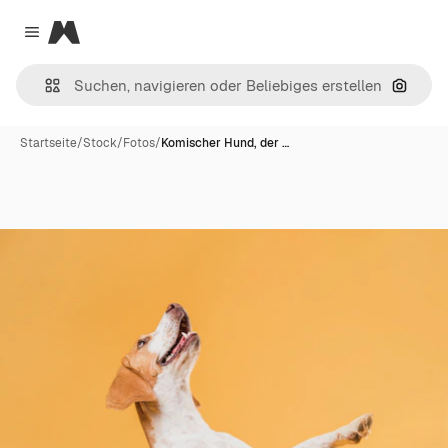
Magnific
Close menu
Nach B
Startseite
/
Stock
/
Fotos
/
Komischer Hund, der …