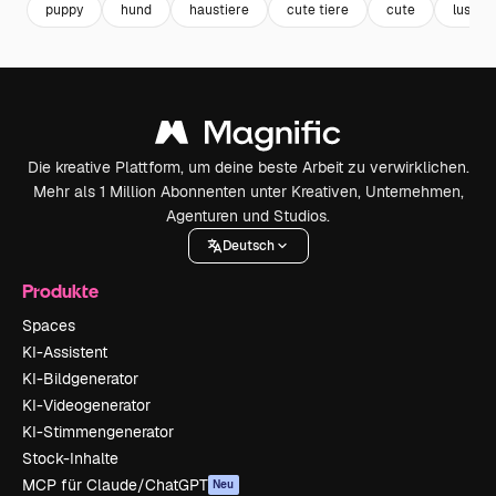
puppy
hund
haustiere
cute tiere
cute
lustige
Die kreative Plattform, um deine beste Arbeit zu verwirklichen.
Mehr als 1 Million Abonnenten unter Kreativen, Unternehmen,
Agenturen und Studios.
Deutsch
Produkte
Spaces
KI-Assistent
KI-Bildgenerator
KI-Videogenerator
KI-Stimmengenerator
Stock-Inhalte
MCP für Claude/ChatGPT
Neu