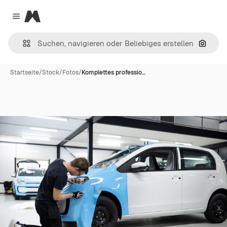
Magnific
Close menu
Nach B
Startseite
/
Stock
/
Fotos
/
Komplettes professio…