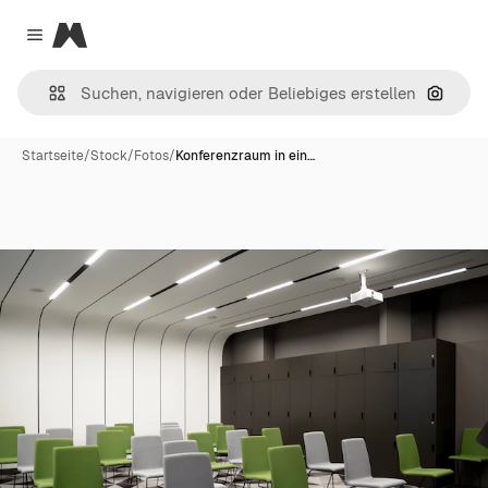
Magnific
Close menu
Nach B
Startseite
/
Stock
/
Fotos
/
Konferenzraum in ein…