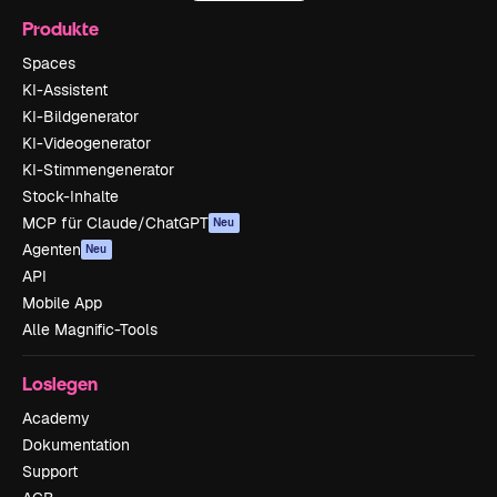
Produkte
Spaces
KI-Assistent
KI-Bildgenerator
KI-Videogenerator
KI-Stimmengenerator
Stock-Inhalte
MCP für Claude/ChatGPT
Neu
Agenten
Neu
API
Mobile App
Alle Magnific-Tools
Loslegen
Academy
Dokumentation
Support