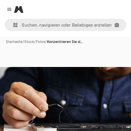
Magnific
Close menu
Nach B
Startseite
/
Stock
/
Fotos
/
Konzentrieren Sie si…