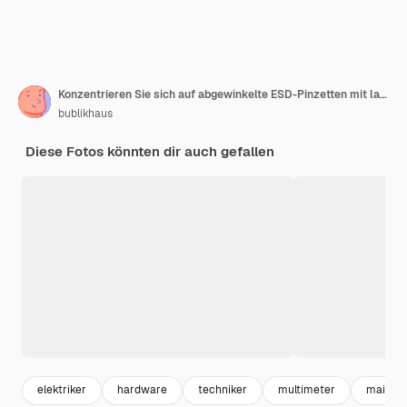
Konzentrieren Sie sich auf abgewinkelte ESD-Pinzetten mit langen Haaren, die aus dem kaputten Kühler des elektronischen Geräts im Servicecenter entfernt wurden
bublikhaus
Diese Fotos könnten dir auch gefallen
elektriker
hardware
techniker
multimeter
mainte