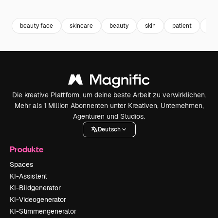
Premium
Premium
Premium
Premium
Generiert v
beauty face
skincare
beauty
skin
patient
arz
Die kreative Plattform, um deine beste Arbeit zu verwirklichen.
Mehr als 1 Million Abonnenten unter Kreativen, Unternehmen,
Agenturen und Studios.
Deutsch
Produkte
Spaces
KI-Assistent
KI-Bildgenerator
KI-Videogenerator
KI-Stimmengenerator