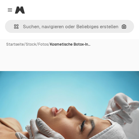
Magnific
Close menu
Nach B
Startseite
/
Stock
/
Fotos
/
Kosmetische Botox-In…