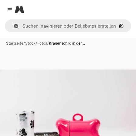
Magnific
Close menu
Nach B
Startseite
/
Stock
/
Fotos
/
Kragenschild in der …