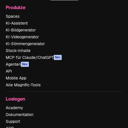
Produkte
Spaces
KI-Assistent
KI-Bildgenerator
KI-Videogenerator
KI-Stimmengenerator
Stock-Inhalte
MCP für Claude/ChatGPT
Neu
Agenten
Neu
API
Mobile App
Alle Magnific-Tools
Loslegen
Academy
Dokumentation
Support