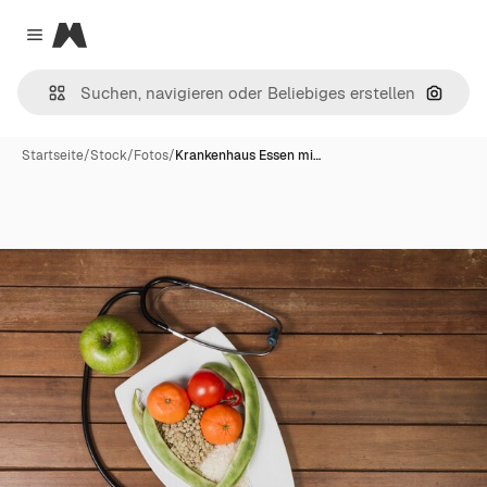
Magnific
Close menu
Nach B
Startseite
/
Stock
/
Fotos
/
Krankenhaus Essen mi…