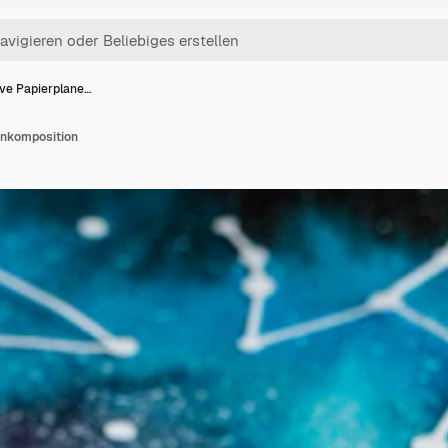
ive Papierplane…
enkomposition