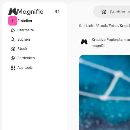
Erstellen
Startseite
/
Stock
/
Fotos
/
Kreat
Startseite
Suchen
Kreative Papierplanet
magnific
Stock
Entdecken
Alle tools