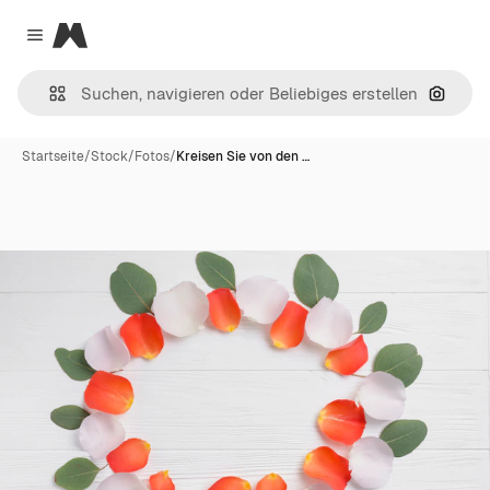
Magnific
Close menu
Nach B
Startseite
/
Stock
/
Fotos
/
Kreisen Sie von den …