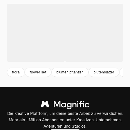
flora
flower set
blumen pflanzen
blütenblätter
bl
Die kreative Plattform, um deine beste Arbeit zu verwirklichen.
Mehr als 1 Million Abonnenten unter Kreativen, Unternehmen,
Agenturen und Studios.