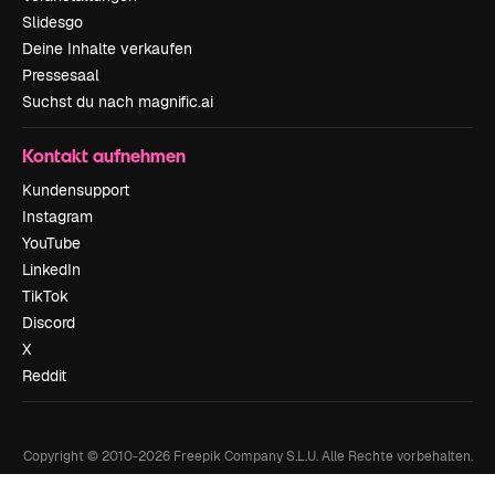
Slidesgo
Deine Inhalte verkaufen
Pressesaal
Suchst du nach magnific.ai
Kontakt aufnehmen
Kundensupport
Instagram
YouTube
LinkedIn
TikTok
Discord
X
Reddit
Copyright © 2010-
2026
Freepik Company S.L.U.
Alle Rechte vorbehalten
.