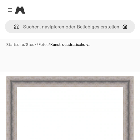
Magnific
Close menu
Nach B
Startseite
/
Stock
/
Fotos
/
Kunst-quadratische v…