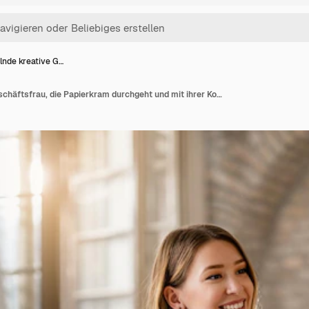
lnde kreative G…
Lächelnde kreative Geschäftsfrau, die Papierkram durchgeht und mit ihrer Kollegin im Büro spricht