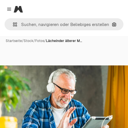
Magnific
Close menu
Nach B
Startseite
/
Stock
/
Fotos
/
Lächelnder älterer M…