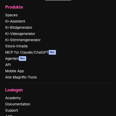
Produkte
Spaces
KI-Assistent
KI-Bildgenerator
KI-Videogenerator
KI-Stimmengenerator
Stock-Inhalte
MCP für Claude/ChatGPT
Neu
Agenten
Neu
API
Mobile App
Alle Magnific-Tools
Loslegen
Academy
Dokumentation
Support