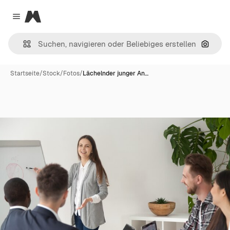
Magnific
Close menu
Nach B
Startseite
/
Stock
/
Fotos
/
Lächelnder junger An…