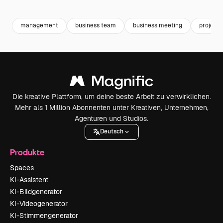
Premium
Premium
Premium
Premium
management
business team
business meeting
projekt
Die kreative Plattform, um deine beste Arbeit zu verwirklichen.
Mehr als 1 Million Abonnenten unter Kreativen, Unternehmen,
Agenturen und Studios.
Deutsch
Produkte
Spaces
KI-Assistent
KI-Bildgenerator
KI-Videogenerator
KI-Stimmengenerator