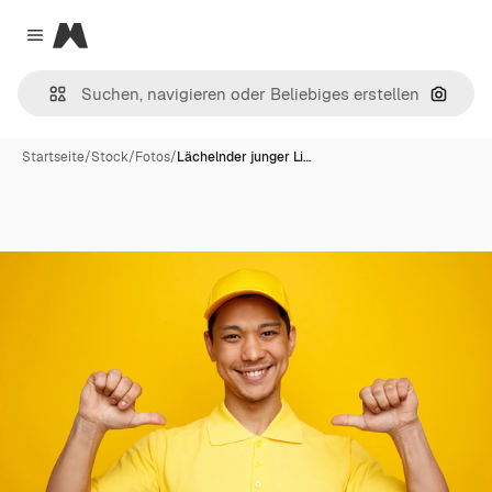
Magnific
Close menu
Nach B
Startseite
/
Stock
/
Fotos
/
Lächelnder junger Li…