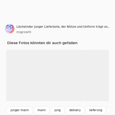
Lächelnder junger Lieferbote, der Mütze und Uniform trägt und auf sich selbst zeigt
msgrowth
Diese Fotos könnten dir auch gefallen
junger mann
mann
jung
delivery
lieferung
su