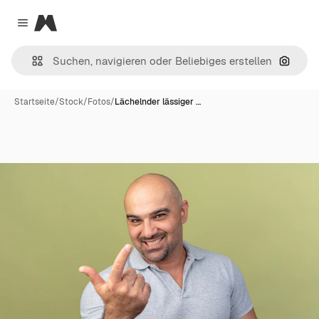
Magnific
Close menu
Nach B
Startseite
/
Stock
/
Fotos
/
Lächelnder lässiger …