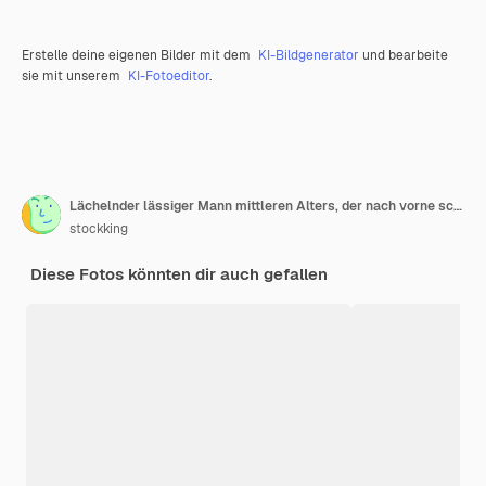
Erstelle deine eigenen Bilder mit dem
KI-Bildgenerator
und bearbeite
sie mit unserem
KI-Fotoeditor
.
Lächelnder lässiger Mann mittleren Alters, der nach vorne schaut und eine Verlierer-Geste isoliert auf olivgrüner Wand macht
stockking
Diese Fotos könnten dir auch gefallen