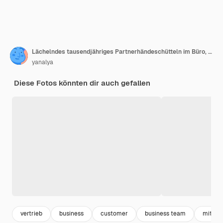
Lächelndes tausendjähriges Partnerhändeschütteln im Büro, das für erfolgreiche Teamarbeit dankt
yanalya
Diese Fotos könnten dir auch gefallen
vertrieb
business
customer
business team
mitarb