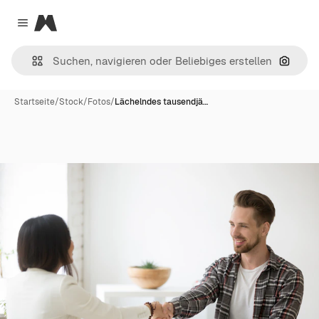
Magnific
Close menu
Nach B
Startseite
/
Stock
/
Fotos
/
Lächelndes tausendjä…