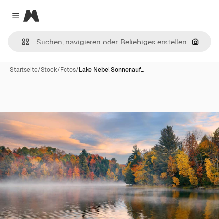
Magnific
Close menu
Nach B
Startseite
/
Stock
/
Fotos
/
Lake Nebel Sonnenauf…