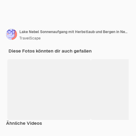
Lake Nebel Sonnenaufgang mit Herbstlaub und Bergen in New England Stowe
TravelScape
Diese Fotos könnten dir auch gefallen
Ähnliche Videos
Premium
Premium
Generiert von KI
Premium
Premium
Generiert v