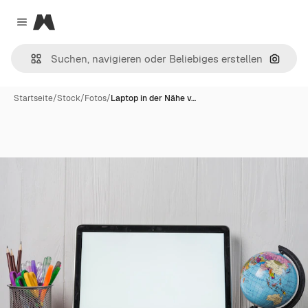
Magnific
Close menu
Nach B
Startseite
/
Stock
/
Fotos
/
Laptop in der Nähe v…