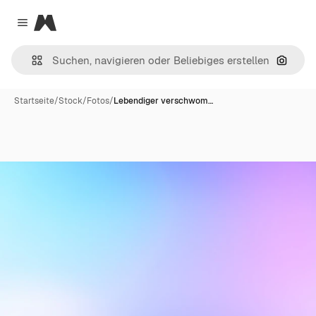
Magnific
Close menu
Nach B
Startseite
/
Stock
/
Fotos
/
Lebendiger verschwom…