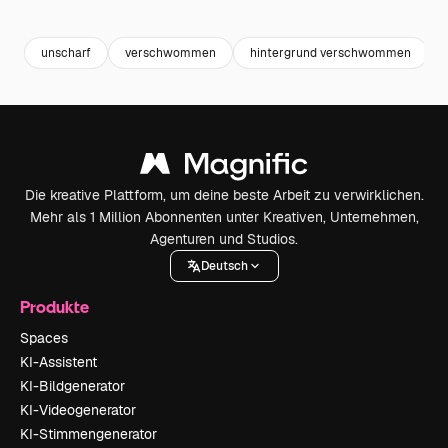
Premium
Premium
Premium
Premium
unscharf
verschwommen
hintergrund verschwommen
Die kreative Plattform, um deine beste Arbeit zu verwirklichen.
Mehr als 1 Million Abonnenten unter Kreativen, Unternehmen,
Agenturen und Studios.
Deutsch
Produkte
Spaces
KI-Assistent
KI-Bildgenerator
KI-Videogenerator
KI-Stimmengenerator