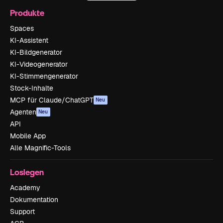
Produkte
Spaces
KI-Assistent
KI-Bildgenerator
KI-Videogenerator
KI-Stimmengenerator
Stock-Inhalte
MCP für Claude/ChatGPT
Neu
Agenten
Neu
API
Mobile App
Alle Magnific-Tools
Loslegen
Academy
Dokumentation
Support