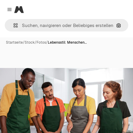
Magnific
Close menu
Nach B
Startseite
/
Stock
/
Fotos
/
Lebensstil: Menschen…