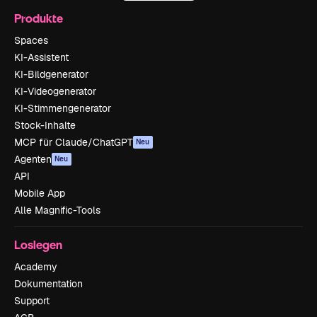
Produkte
Spaces
KI-Assistent
KI-Bildgenerator
KI-Videogenerator
KI-Stimmengenerator
Stock-Inhalte
MCP für Claude/ChatGPT
Neu
Agenten
Neu
API
Mobile App
Alle Magnific-Tools
Loslegen
Academy
Dokumentation
Support