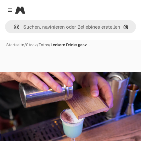
Magnific
Close menu
Nach B
Startseite
/
Stock
/
Fotos
/
Leckere Drinks ganz …