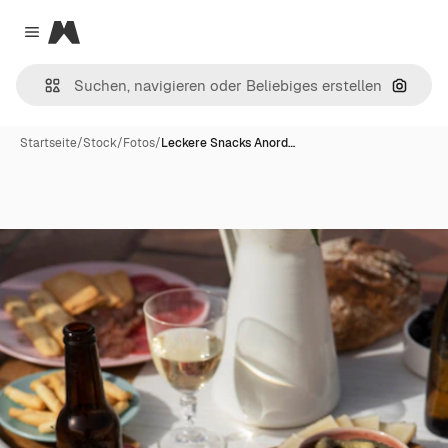
Magnific
Close menu
Nach B
Startseite
/
Stock
/
Fotos
/
Leckere Snacks Anord…