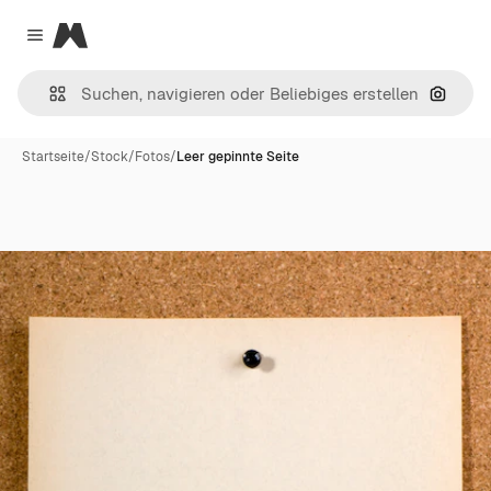
Magnific
Close menu
Nach B
Startseite
/
Stock
/
Fotos
/
Leer gepinnte Seite