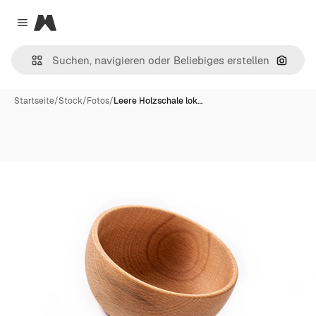
Magnific
Close menu
Nach B
Startseite
/
Stock
/
Fotos
/
Leere Holzschale lok…