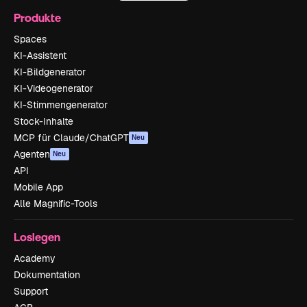
Produkte
Spaces
KI-Assistent
KI-Bildgenerator
KI-Videogenerator
KI-Stimmengenerator
Stock-Inhalte
MCP für Claude/ChatGPT
Neu
Agenten
Neu
API
Mobile App
Alle Magnific-Tools
Loslegen
Academy
Dokumentation
Support