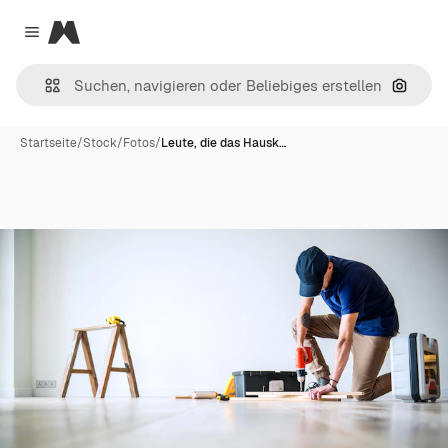
Magnific
Close menu
Nach B
Startseite
/
Stock
/
Fotos
/
Leute, die das Hausk…