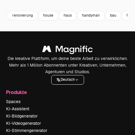
Premium
Premium
Premium
Premium
renovierung
house
haus
handyman
bau
haus
Die kreative Plattform, um deine beste Arbeit zu verwirklichen.
Mehr als 1 Million Abonnenten unter Kreativen, Unternehmen,
Agenturen und Studios.
Deutsch
Produkte
Spaces
KI-Assistent
KI-Bildgenerator
KI-Videogenerator
KI-Stimmengenerator