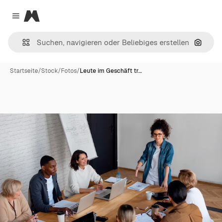
Magnific
Close menu
Nach B
Startseite
/
Stock
/
Fotos
/
Leute im Geschäft tr…