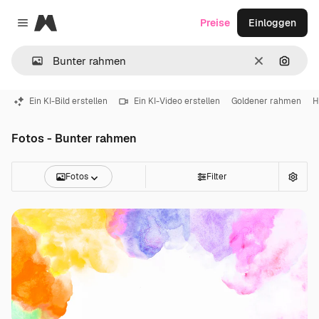
Magnific
Preise
Einloggen
Close menu
Löschen
Nach B
Ein KI-Bild erstellen
Ein KI-Video erstellen
Goldener rahmen
H
Fotos - Bunter rahmen
Fotos
Filter