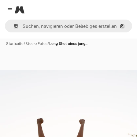
Magnific
Close menu
Nach B
Startseite
/
Stock
/
Fotos
/
Long Shot eines jung…