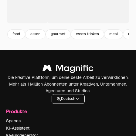
food
essen
gourmet
essen trinken
meal
reze
Die kreative Plattform, um deine beste Arbeit zu verwirklichen.
Mehr als 1 Million Abonnenten unter Kreativen, Unternehmen,
Agenturen und Studios.
Deutsch
Produkte
Spaces
KI-Assistent
KI-Bildgenerator