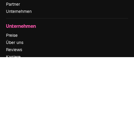
Partner
Unternehmen
Unternehmen
Preise
Über uns
Reviews
Karriere
Suchtrends
Blog
Veranstaltungen
Slidesgo
Deine Inhalte verkaufen
Pressesaal
Suchst du nach magnific.ai
Kontakt aufnehmen
Kundensupport