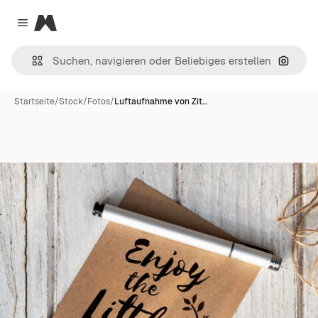
Magnific
Close menu
Nach B
Startseite
/
Stock
/
Fotos
/
Luftaufnahme von Zit…