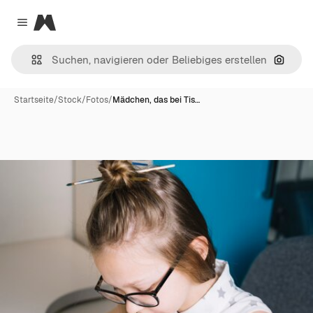
Magnific
Close menu
Nach B
Startseite
/
Stock
/
Fotos
/
Mädchen, das bei Tis…