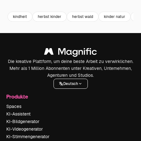
Premium
Premium
kindheit
herbst kinder
herbst wald
kinder natur
ch
Die kreative Plattform, um deine beste Arbeit zu verwirklichen.
Mehr als 1 Million Abonnenten unter Kreativen, Unternehmen,
Agenturen und Studios.
Deutsch
Produkte
Spaces
KI-Assistent
KI-Bildgenerator
KI-Videogenerator
KI-Stimmengenerator