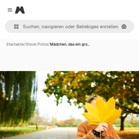
Magnific
Close menu
Nach B
Startseite
/
Stock
/
Fotos
/
Mädchen, das ein gro…