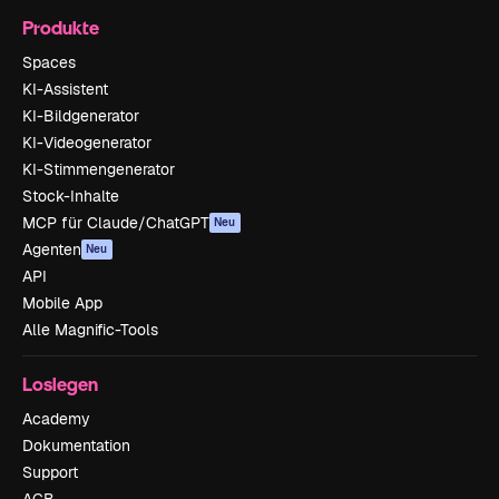
Produkte
Spaces
KI-Assistent
KI-Bildgenerator
KI-Videogenerator
KI-Stimmengenerator
Stock-Inhalte
MCP für Claude/ChatGPT
Neu
Agenten
Neu
API
Mobile App
Alle Magnific-Tools
Loslegen
Academy
Dokumentation
Support