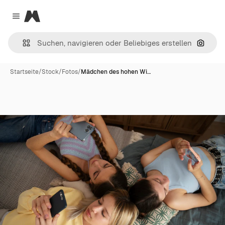
Magnific
Close menu
Nach B
Startseite
/
Stock
/
Fotos
/
Mädchen des hohen Wi…