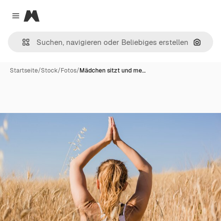
Magnific
Close menu
Nach B
Startseite
/
Stock
/
Fotos
/
Mädchen sitzt und me…