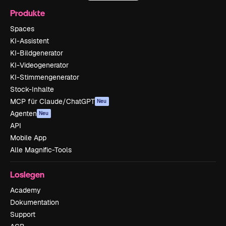
Produkte
Spaces
KI-Assistent
KI-Bildgenerator
KI-Videogenerator
KI-Stimmengenerator
Stock-Inhalte
MCP für Claude/ChatGPT
Neu
Agenten
Neu
API
Mobile App
Alle Magnific-Tools
Loslegen
Academy
Dokumentation
Support