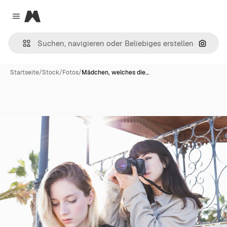
Magnific
Close menu
Nach B
Startseite
/
Stock
/
Fotos
/
Mädchen, welches die…