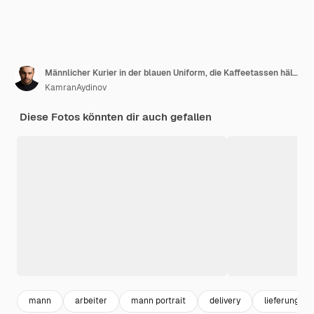
Männlicher Kurier in der blauen Uniform, die Kaffeetassen hält, die lächelnd auf rosa, Arbeiteruniform-Dienstlieferung aufwerfen
KamranAydinov
Diese Fotos könnten dir auch gefallen
mann
arbeiter
mann portrait
delivery
lieferung