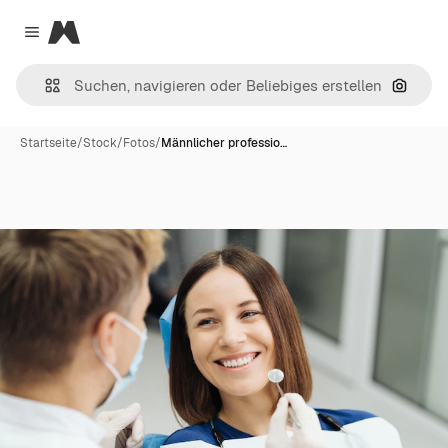
Magnific
Close menu
Nach B
Startseite
/
Stock
/
Fotos
/
Männlicher professio…