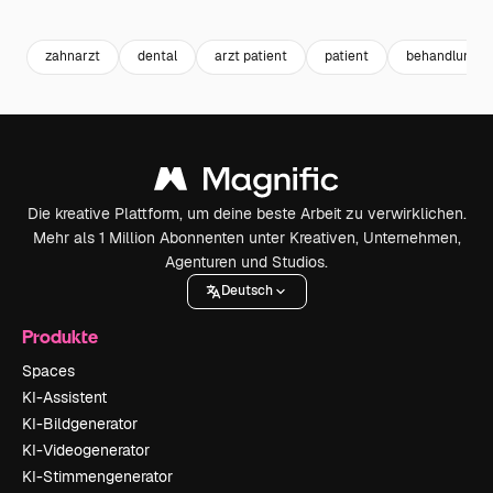
Premium
Premium
Generiert von KI
Premium
Premium
zahnarzt
dental
arzt patient
patient
behandlung
Die kreative Plattform, um deine beste Arbeit zu verwirklichen.
Mehr als 1 Million Abonnenten unter Kreativen, Unternehmen,
Agenturen und Studios.
Deutsch
Produkte
Spaces
KI-Assistent
KI-Bildgenerator
KI-Videogenerator
KI-Stimmengenerator