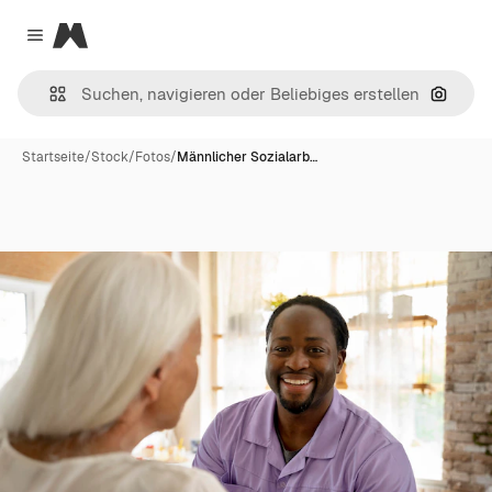
Magnific
Close menu
Nach B
Startseite
/
Stock
/
Fotos
/
Männlicher Sozialarb…