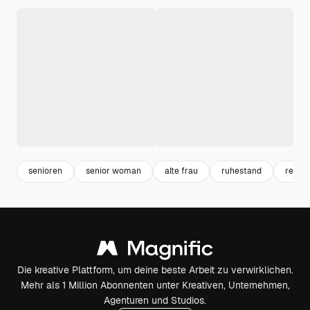
senioren
senior woman
alte frau
ruhestand
retir
Die kreative Plattform, um deine beste Arbeit zu verwirklichen.
Mehr als 1 Million Abonnenten unter Kreativen, Unternehmen,
Agenturen und Studios.